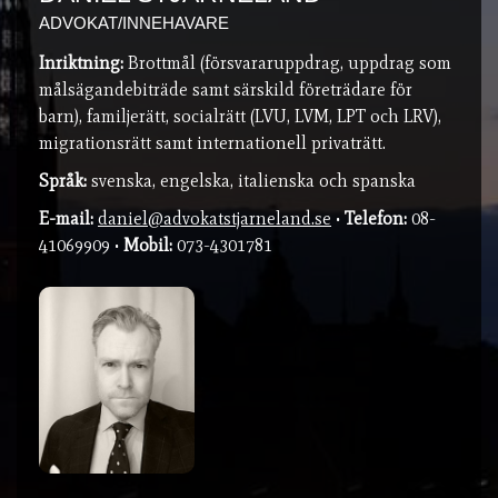
ADVOKAT/INNEHAVARE
Inriktning:
Brottmål (försvararuppdrag, uppdrag som
målsägandebiträde samt särskild företrädare för
barn), familjerätt, socialrätt (LVU, LVM, LPT och LRV),
migrationsrätt samt internationell privaträtt.
Språk:
svenska, engelska, italienska och spanska
E-mail:
daniel@advokatstjarneland.se
•
Telefon:
08-
41069909 •
Mobil:
073-4301781