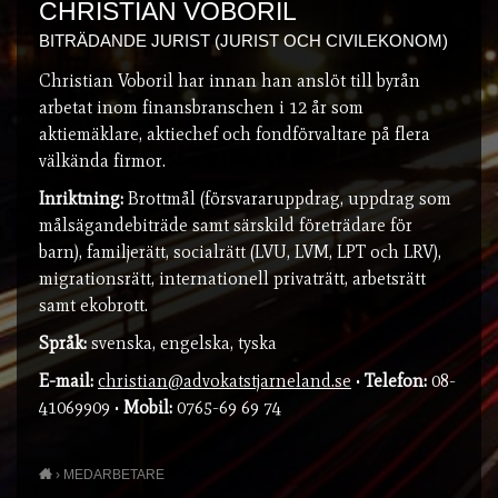
CHRISTIAN VOBORIL
BITRÄDANDE JURIST (JURIST OCH CIVILEKONOM)
Christian Voboril har innan han anslöt till byrån
arbetat inom finansbranschen i 12 år som
aktiemäklare, aktiechef och fondförvaltare på flera
välkända firmor.
Inriktning:
Brottmål (försvararuppdrag, uppdrag som
målsägandebiträde samt särskild företrädare för
barn), familjerätt, socialrätt (LVU, LVM, LPT och LRV),
migrationsrätt, internationell privaträtt, arbetsrätt
samt ekobrott.
Språk:
svenska, engelska, tyska
E-mail:
christian@advokatstjarneland.se
•
Telefon:
08-
41069909 •
Mobil:
0765-69 69 74
›
MEDARBETARE