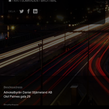
›
RÄTTSOMRÅDEN
›
BROTTMÅL
DELA:
Besöksadress
Advokatbyrån Daniel Stjärneland AB
Olof Palmes gata 29
Postadress