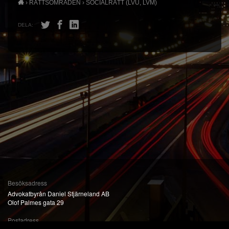
›
RÄTTSOMRÅDEN
›
SOCIALRÄTT (LVU, LVM)
DELA:
Besöksadress
Advokatbyrån Daniel Stjärneland AB
Olof Palmes gata 29
Postadress